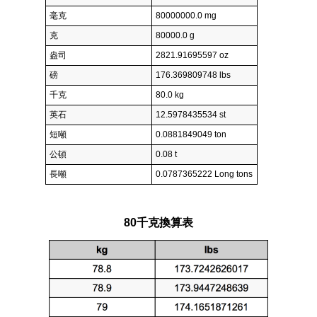
毫克
80000000.0 mg
克
80000.0 g
盎司
2821.91695597 oz
磅
176.369809748 lbs
千克
80.0 kg
英石
12.5978435534 st
短噸
0.0881849049 ton
公頓
0.08 t
長噸
0.0787365222 Long tons
80千克換算表