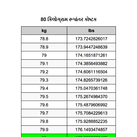
80 કિલોગ્રામ રૂપાંતર કોષ્ટક