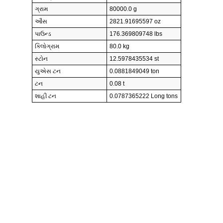
ગ્રામ
80000.0 g
ઔંસ
2821.91695597 oz
પાઉન્ડ
176.369809748 lbs
કિલોગ્રામ
80.0 kg
સ્ટોન
12.5978435534 st
યુએસ ટન
0.0881849049 ton
ટન
0.08 t
શાહી ટન
0.0787365222 Long tons