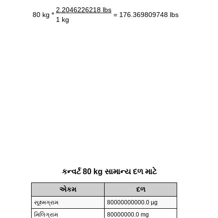
2.2046226218 lbs
80 kg *
= 176.369809748 lbs
1 kg
કન્વર્ટ 80 kg સામાન્ય દળ માટે
એકમ
દળ
સૂક્ષ્મગ્રામ
80000000000.0 µg
મિલિગ્રામ
80000000.0 mg