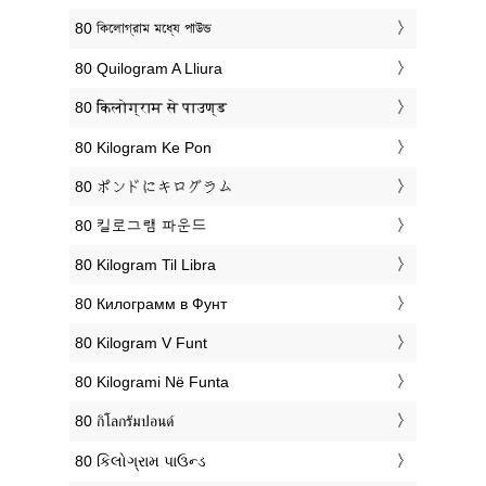
‎80 কিলোগ্রাম মধ্যে পাউন্ড
‎80 Quilogram A Lliura
‎80 किलोग्राम से पाउण्ड
‎80 Kilogram Ke Pon
‎80 ポンドにキログラム
‎80 킬로그램 파운드
‎80 Kilogram Til Libra
‎80 Килограмм в Фунт
‎80 Kilogram V Funt
‎80 Kilogrami Në Funta
‎80 กิโลกรัมปอนด์
‎80 કિલોગ્રામ પાઉન્ડ