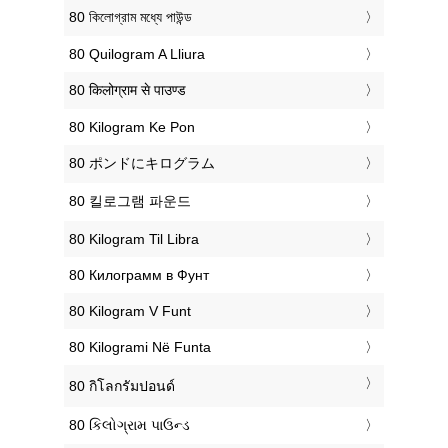
‎80 কিলোগ্রাম মধ্যে পাউন্ড
‎80 Quilogram A Lliura
‎80 किलोग्राम से पाउण्ड
‎80 Kilogram Ke Pon
‎80 ポンドにキログラム
‎80 킬로그램 파운드
‎80 Kilogram Til Libra
‎80 Килограмм в Фунт
‎80 Kilogram V Funt
‎80 Kilogrami Në Funta
‎80 กิโลกรัมปอนด์
‎80 કિલોગ્રામ પાઉન્ડ