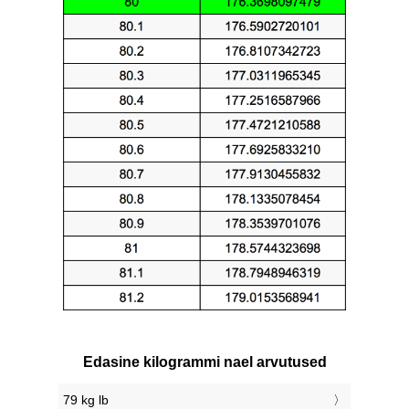
Edasine kilogrammi nael arvutused
79 kg lb