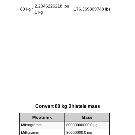
2.2046226218 lbs
80 kg *
= 176.369809748 lbs
1 kg
Convert 80 kg ühistele mass
Mõõtühik
Mass
Mikrogramm
80000000000.0 µg
Milligramm
80000000.0 mg