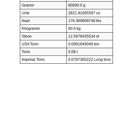
Gramm
80000.0 g
Unts
2821.91695597 oz
Nael
176.369809748 lbs
Kilogramm
80.0 kg
Stone
12.5978435534 st
USA Tonn
0.0881849049 ton
Tonn
0.08 t
Imperial Tonn
0.0787365222 Long tons