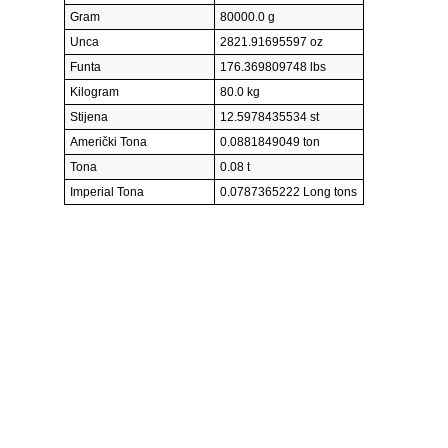
Gram
80000.0 g
Unca
2821.91695597 oz
Funta
176.369809748 lbs
Kilogram
80.0 kg
Stijena
12.5978435534 st
Američki Tona
0.0881849049 ton
Tona
0.08 t
Imperial Tona
0.0787365222 Long tons