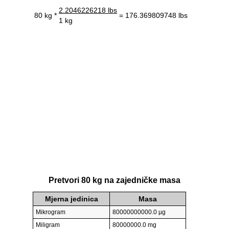
2.2046226218 lbs
80 kg *
= 176.369809748 lbs
1 kg
Pretvori 80 kg na zajedničke masa
Mjerna jedinica
Masa
Mikrogram
80000000000.0 µg
Miligram
80000000.0 mg