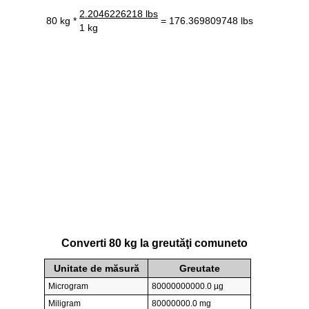
2.2046226218 lbs
80 kg *
= 176.369809748 lbs
1 kg
Converti 80 kg la greutăţi comuneto
Unitate de măsură
Greutate
Microgram
80000000000.0 µg
Miligram
80000000.0 mg