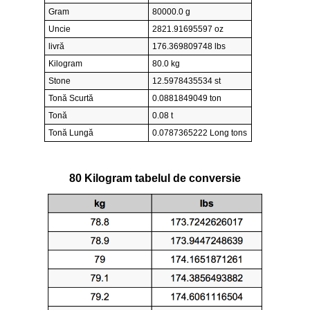
Gram
80000.0 g
Uncie
2821.91695597 oz
livră
176.369809748 lbs
Kilogram
80.0 kg
Stone
12.5978435534 st
Tonă Scurtă
0.0881849049 ton
Tonă
0.08 t
Tonă Lungă
0.0787365222 Long tons
80 Kilogram tabelul de conversie