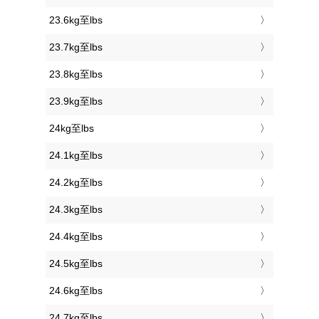
23.6kg至lbs
23.7kg至lbs
23.8kg至lbs
23.9kg至lbs
24kg至lbs
24.1kg至lbs
24.2kg至lbs
24.3kg至lbs
24.4kg至lbs
24.5kg至lbs
24.6kg至lbs
24.7kg至lbs