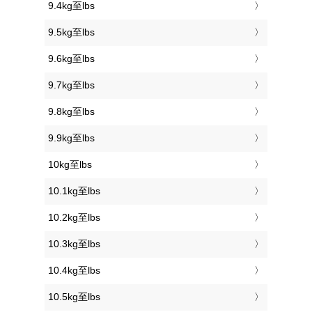
9.4kg至lbs
9.5kg至lbs
9.6kg至lbs
9.7kg至lbs
9.8kg至lbs
9.9kg至lbs
10kg至lbs
10.1kg至lbs
10.2kg至lbs
10.3kg至lbs
10.4kg至lbs
10.5kg至lbs