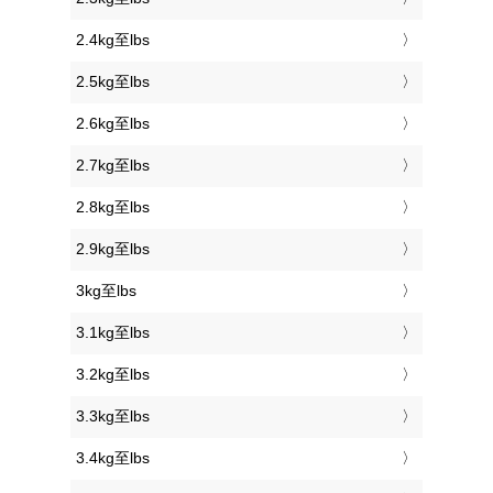
2.4kg至lbs
2.5kg至lbs
2.6kg至lbs
2.7kg至lbs
2.8kg至lbs
2.9kg至lbs
3kg至lbs
3.1kg至lbs
3.2kg至lbs
3.3kg至lbs
3.4kg至lbs