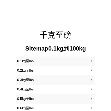
千克至磅
Sitemap0.1kg到100kg
0.1kg至lbs
0.2kg至lbs
0.3kg至lbs
0.4kg至lbs
0.5kg至lbs
0.6kg至lbs