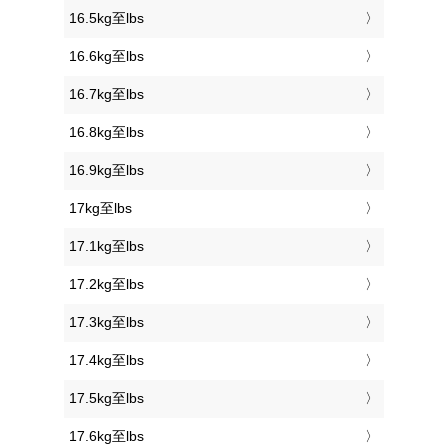
16.5kg至lbs
16.6kg至lbs
16.7kg至lbs
16.8kg至lbs
16.9kg至lbs
17kg至lbs
17.1kg至lbs
17.2kg至lbs
17.3kg至lbs
17.4kg至lbs
17.5kg至lbs
17.6kg至lbs