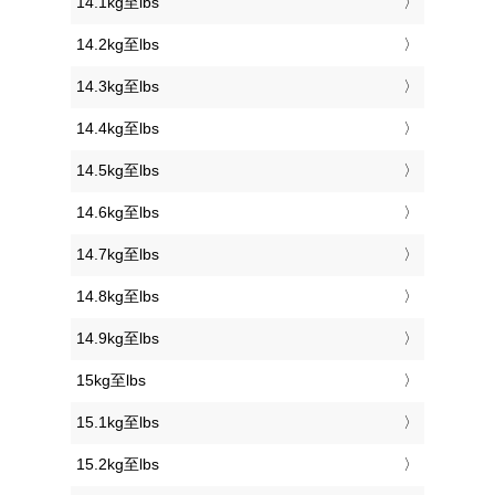
14.1kg至lbs
14.2kg至lbs
14.3kg至lbs
14.4kg至lbs
14.5kg至lbs
14.6kg至lbs
14.7kg至lbs
14.8kg至lbs
14.9kg至lbs
15kg至lbs
15.1kg至lbs
15.2kg至lbs