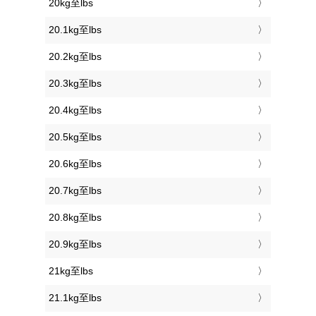
20kg至lbs
20.1kg至lbs
20.2kg至lbs
20.3kg至lbs
20.4kg至lbs
20.5kg至lbs
20.6kg至lbs
20.7kg至lbs
20.8kg至lbs
20.9kg至lbs
21kg至lbs
21.1kg至lbs