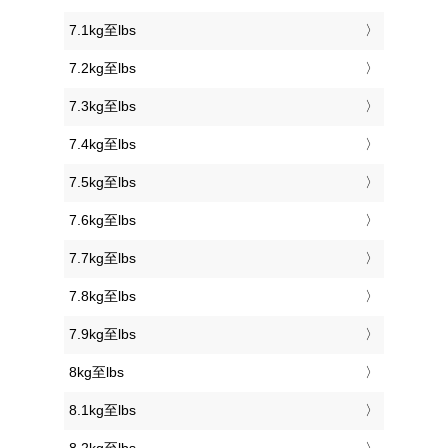
7.1kg至lbs
7.2kg至lbs
7.3kg至lbs
7.4kg至lbs
7.5kg至lbs
7.6kg至lbs
7.7kg至lbs
7.8kg至lbs
7.9kg至lbs
8kg至lbs
8.1kg至lbs