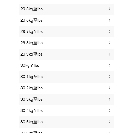
29.5kg至lbs
29.6kg至lbs
29.7kg至lbs
29.8kg至lbs
29.9kg至lbs
30kg至lbs
30.1kg至lbs
30.2kg至lbs
30.3kg至lbs
30.4kg至lbs
30.5kg至lbs