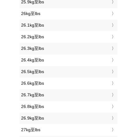
25.9kg至lbs
26kg至lbs
26.1kg至lbs
26.2kg至lbs
26.3kg至lbs
26.4kg至lbs
26.5kg至lbs
26.6kg至lbs
26.7kg至lbs
26.8kg至lbs
26.9kg至lbs
27kg至lbs