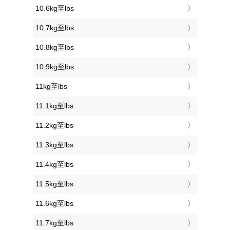
10.6kg至lbs
10.7kg至lbs
10.8kg至lbs
10.9kg至lbs
11kg至lbs
11.1kg至lbs
11.2kg至lbs
11.3kg至lbs
11.4kg至lbs
11.5kg至lbs
11.6kg至lbs
11.7kg至lbs