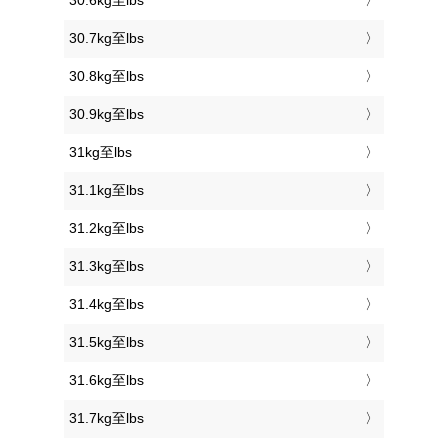
30.6kg至lbs
30.7kg至lbs
30.8kg至lbs
30.9kg至lbs
31kg至lbs
31.1kg至lbs
31.2kg至lbs
31.3kg至lbs
31.4kg至lbs
31.5kg至lbs
31.6kg至lbs
31.7kg至lbs