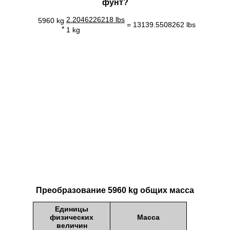
фунт?
2.2046226218 lbs
5960 kg
= 13139.5508262 lbs
*
1 kg
Преобразование 5960 kg общих масса
Единицы
физических
Масса
величин