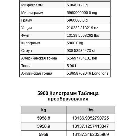
Микрограмм
5.96e+12 µg
Миллиграмм
5960000000.0 mg
Грамм
5960000.0 g
Унция
210232.813219 oz
Фунт
13139.5508262 lbs
Килограмм
5960.0 kg
Стоун
938.53934473 st
Американская тонна
6.5697754131 ton
Тонна
5.96 t
Английская тонна
5.8658709046 Long tons
5960 Килограмм Таблица
преобразования