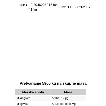
2.2046226218 lbs
5960 kg
= 13139.5508262 lbs
*
1 kg
Pretvarjanje 5960 kg na skupne masa
Merska enota
Masa
Mikrogram
5.96e+12 µg
Miligram
5960000000.0 mg