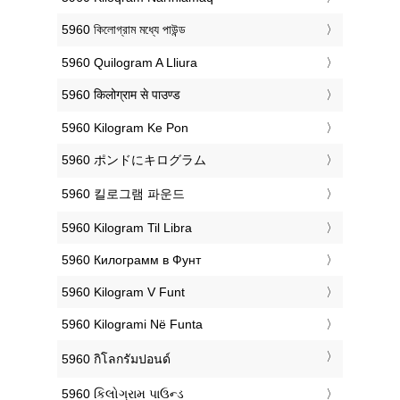
‎5960 কিলোগ্রাম মধ্যে পাউন্ড
‎5960 Quilogram A Lliura
‎5960 किलोग्राम से पाउण्ड
‎5960 Kilogram Ke Pon
‎5960 ポンドにキログラム
‎5960 킬로그램 파운드
‎5960 Kilogram Til Libra
‎5960 Килограмм в Фунт
‎5960 Kilogram V Funt
‎5960 Kilogrami Në Funta
‎5960 กิโลกรัมปอนด์
‎5960 કિલોગ્રામ પાઉન્ડ