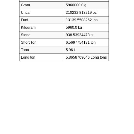
Gram
5960000.0 g
Unča
210232.813219 oz
Funt
13139.5508262 lbs
Kilogram
5960.0 kg
Stone
938.53934473 st
Short Ton
6.5697754131 ton
Tono
5.96 t
Long ton
5.8658709046 Long tons