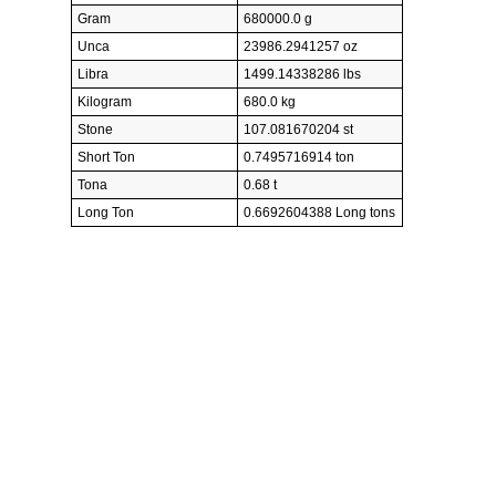
Gram
680000.0 g
Unca
23986.2941257 oz
Libra
1499.14338286 lbs
Kilogram
680.0 kg
Stone
107.081670204 st
Short Ton
0.7495716914 ton
Tona
0.68 t
Long Ton
0.6692604388 Long tons