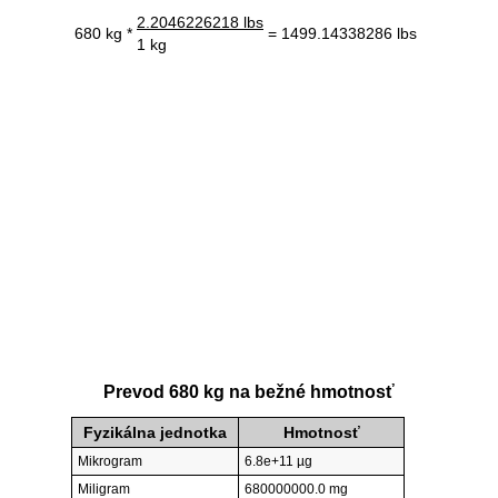
2.2046226218 lbs
680 kg *
= 1499.14338286 lbs
1 kg
Prevod 680 kg na bežné hmotnosť
Fyzikálna jednotka
Hmotnosť
Mikrogram
6.8e+11 µg
Miligram
680000000.0 mg