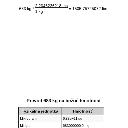
2.2046226218 lbs
683 kg *
= 1505.75725072 lbs
1 kg
Prevod 683 kg na bežné hmotnosť
Fyzikálna jednotka
Hmotnosť
Mikrogram
6.83e+11 µg
Miligram
683000000.0 mg