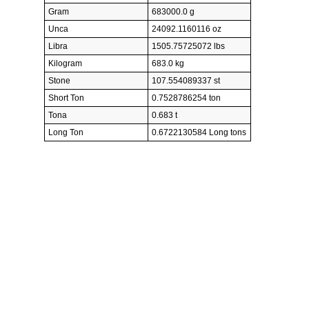
Gram
683000.0 g
Unca
24092.1160116 oz
Libra
1505.75725072 lbs
Kilogram
683.0 kg
Stone
107.554089337 st
Short Ton
0.7528786254 ton
Tona
0.683 t
Long Ton
0.6722130584 Long tons