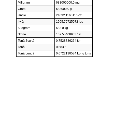
Miligram
683000000.0 mg
Gram
683000.0 g
Uncie
24092.1160116 oz
livră
1505.75725072 lbs
Kilogram
683.0 kg
Stone
107.554089337 st
Tonă Scurtă
0.7528786254 ton
Tonă
0.683 t
Tonă Lungă
0.6722130584 Long tons