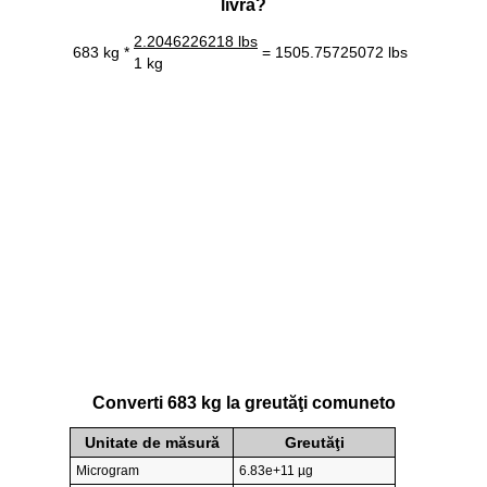
livră?
2.2046226218 lbs
683 kg *
= 1505.75725072 lbs
1 kg
Converti 683 kg la greutăţi comuneto
Unitate de măsură
Greutăţi
Microgram
6.83e+11 µg