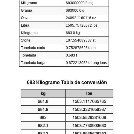
Miligramo
683000000.0 mg
Gramo
683000.0 g
Onza
24092.1160116 oz
Libra
1505.75725072 lbs
Kilogramo
683.0 kg
Stone
107.554089337 st
Tonelada corta
0.7528786254 ton
Tonelada
0.683 t
Tonelada larga
0.6722130584 Long tons
683 Kilogramo Tabla de conversión