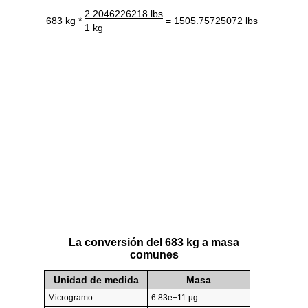
2.2046226218 lbs
683 kg *
= 1505.75725072 lbs
1 kg
La conversión del 683 kg a masa
comunes
Unidad de medida
Masa
Microgramo
6.83e+11 µg