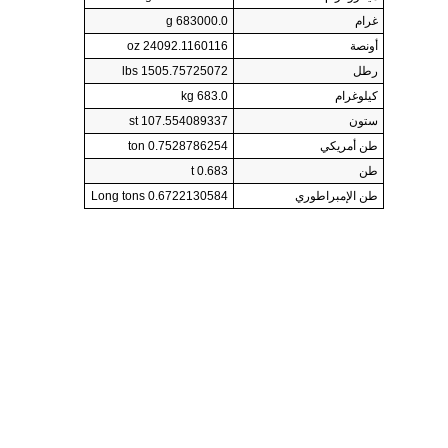
غرام
683000.0 g
أونصة
24092.1160116 oz
رطل
1505.75725072 lbs
كيلوغرام
683.0 kg
ستون
107.554089337 st
طن أمريكي
0.7528786254 ton
طن
0.683 t
طن الإمبراطوري
0.6722130584 Long tons