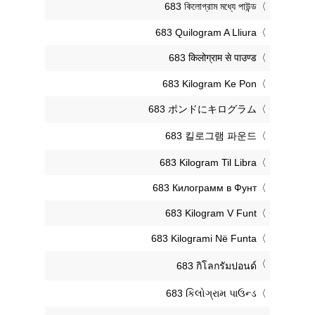
‎683 কিলোগ্রাম মধ্যে পাউন্ড
‎683 Quilogram A Lliura
‎683 किलोग्राम से पाउण्ड
‎683 Kilogram Ke Pon
‎683 ポンドにキログラム
‎683 킬로그램 파운드
‎683 Kilogram Til Libra
‎683 Килограмм в Фунт
‎683 Kilogram V Funt
‎683 Kilogrami Në Funta
‎683 กิโลกรัมปอนด์
‎683 કિલોગ્રામ પાઉન્ડ