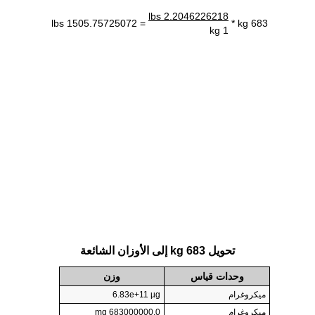
2.2046226218 lbs
= 1505.75725072 lbs
683 kg *
1 kg
تحويل 683 kg إلى الأوزان الشائعة
وحدات قياس
وزن
ميكروغرام
6.83e+11 µg
ميكروغرام
683000000.0 mg