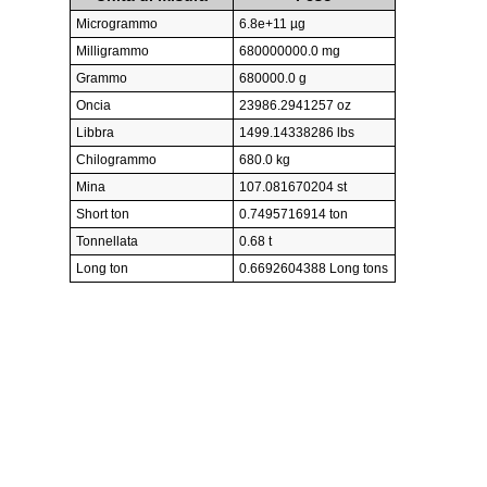
Microgrammo
6.8e+11 µg
Milligrammo
680000000.0 mg
Grammo
680000.0 g
Oncia
23986.2941257 oz
Libbra
1499.14338286 lbs
Chilogrammo
680.0 kg
Mina
107.081670204 st
Short ton
0.7495716914 ton
Tonnellata
0.68 t
Long ton
0.6692604388 Long tons