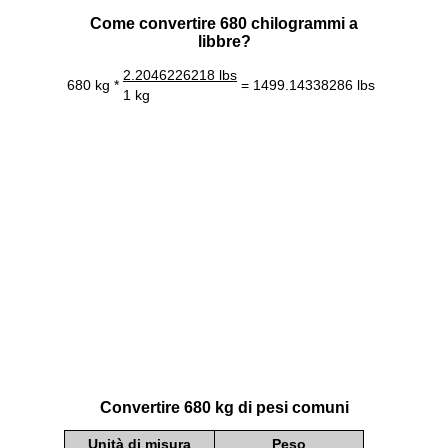
Come convertire 680 chilogrammi a
libbre?
2.2046226218 lbs
680 kg *
= 1499.14338286 lbs
1 kg
Convertire 680 kg di pesi comuni
Unità di misura
Peso