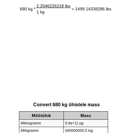
2.2046226218 lbs
680 kg *
= 1499.14338286 lbs
1 kg
Convert 680 kg ühistele mass
Mõõtühik
Mass
Mikrogramm
6.8e+11 µg
Milligramm
680000000.0 mg