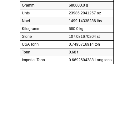
Gramm
680000.0 g
Unts
23986.2941257 oz
Nael
1499.14338286 lbs
Kilogramm
680.0 kg
Stone
107.081670204 st
USA Tonn
0.7495716914 ton
Tonn
0.68 t
Imperial Tonn
0.6692604388 Long tons