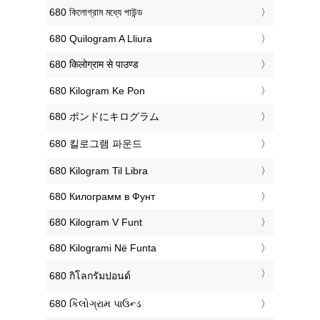
‎680 কিলোগ্রাম মধ্যে পাউন্ড
‎680 Quilogram A Lliura
‎680 किलोग्राम से पाउण्ड
‎680 Kilogram Ke Pon
‎680 ポンドにキログラム
‎680 킬로그램 파운드
‎680 Kilogram Til Libra
‎680 Килограмм в Фунт
‎680 Kilogram V Funt
‎680 Kilogrami Në Funta
‎680 กิโลกรัมปอนด์
‎680 કિલોગ્રામ પાઉન્ડ