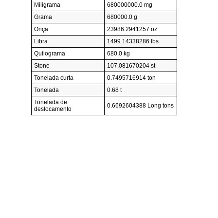
Miligrama
680000000.0 mg
Grama
680000.0 g
Onça
23986.2941257 oz
Libra
1499.14338286 lbs
Quilograma
680.0 kg
Stone
107.081670204 st
Tonelada curta
0.7495716914 ton
Tonelada
0.68 t
Tonelada de
0.6692604388 Long tons
deslocamento