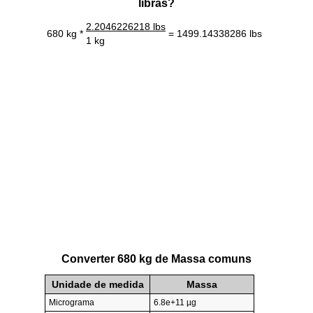
libras?
2.2046226218 lbs
680 kg *
= 1499.14338286 lbs
1 kg
Converter 680 kg de Massa comuns
Unidade de medida
Massa
Micrograma
6.8e+11 µg