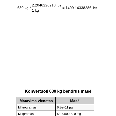
2.2046226218 lbs
680 kg *
= 1499.14338286 lbs
1 kg
Konvertuoti 680 kg bendrus masė
Matavimo vienetas
Masė
Mikrogramas
6.8e+11 µg
Miligramas
680000000.0 mg