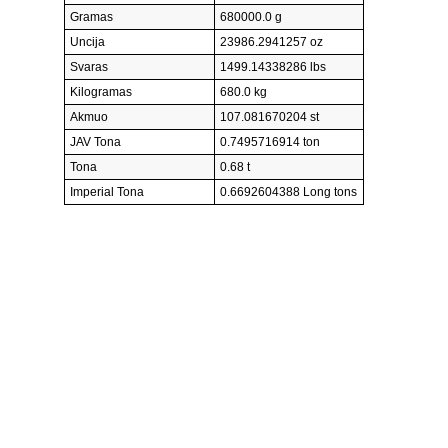
Gramas
680000.0 g
Uncija
23986.2941257 oz
Svaras
1499.14338286 lbs
Kilogramas
680.0 kg
Akmuo
107.081670204 st
JAV Tona
0.7495716914 ton
Tona
0.68 t
Imperial Tona
0.6692604388 Long tons