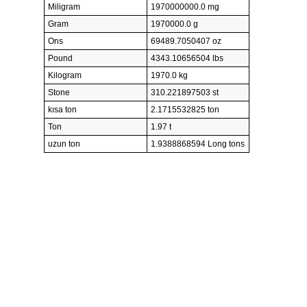
Miligram
1970000000.0 mg
Gram
1970000.0 g
Ons
69489.7050407 oz
Pound
4343.10656504 lbs
Kilogram
1970.0 kg
Stone
310.221897503 st
kısa ton
2.1715532825 ton
Ton
1.97 t
uzun ton
1.9388868594 Long tons