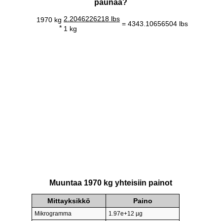
paunaa?
2.2046226218 lbs
1970 kg
= 4343.10656504 lbs
*
1 kg
Muuntaa 1970 kg yhteisiin painot
Mittayksikkö
Paino
Mikrogramma
1.97e+12 µg