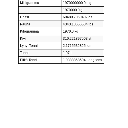
Milligramma
1970000000.0 mg
1970000.0 g
Unssi
69489.7050407 oz
Pauna
4343.10656504 lbs
Kilogramma
1970.0 kg
Kivi
310.221897503 st
Lyhyt Tonni
2.1715532825 ton
Tonni
1.97 t
Pitkä Tonni
1.9388868594 Long tons