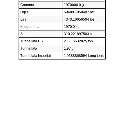
Gramma
1970000.0 g
Uqija
69489.7050407 oz
Lira
4343.10656504 lbs
Kilogramma
1970.0 kg
Stone
310.221897503 st
Tunnellata US
2.1715532825 ton
Tunnellata
1.97 t
Tunnellata Imperjali
1.9388868594 Long tons