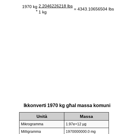
2.2046226218 lbs
1970 kg
= 4343.10656504 lbs
*
1 kg
Ikkonverti 1970 kg għal massa komuni
Unità
Massa
Mikrogramma
1.97e+12 µg
Milligramma
1970000000.0 mg