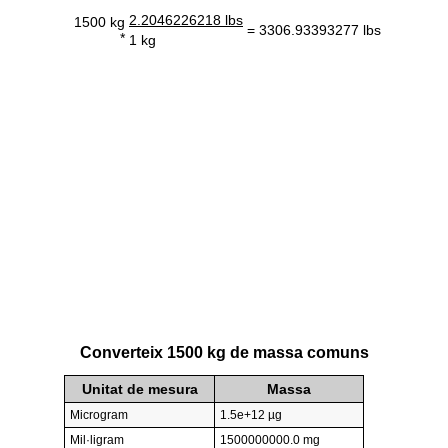
2.2046226218 lbs
1500 kg
= 3306.93393277 lbs
*
1 kg
Converteix 1500 kg de massa comuns
Unitat de mesura
Massa
Microgram
1.5e+12 µg
Mil·ligram
1500000000.0 mg