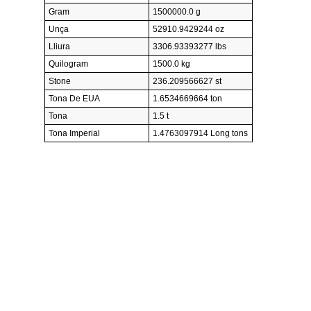
Gram
1500000.0 g
Unça
52910.9429244 oz
Lliura
3306.93393277 lbs
Quilogram
1500.0 kg
Stone
236.209566627 st
Tona De EUA
1.6534669664 ton
Tona
1.5 t
Tona Imperial
1.4763097914 Long tons