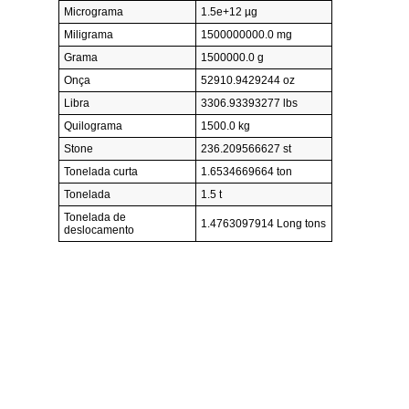
Micrograma
1.5e+12 µg
Miligrama
1500000000.0 mg
Grama
1500000.0 g
Onça
52910.9429244 oz
Libra
3306.93393277 lbs
Quilograma
1500.0 kg
Stone
236.209566627 st
Tonelada curta
1.6534669664 ton
Tonelada
1.5 t
Tonelada de
1.4763097914 Long tons
deslocamento