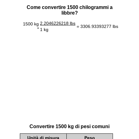
Come convertire 1500 chilogrammi a
libbre?
2.2046226218 lbs
1500 kg
= 3306.93393277 lbs
*
1 kg
Convertire 1500 kg di pesi comuni
Unità di misura
Peso