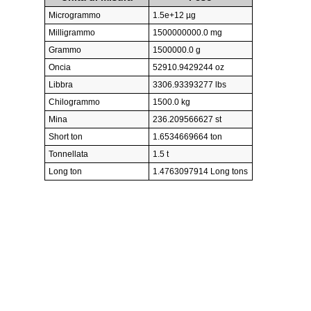
Microgrammo
1.5e+12 µg
Milligrammo
1500000000.0 mg
Grammo
1500000.0 g
Oncia
52910.9429244 oz
Libbra
3306.93393277 lbs
Chilogrammo
1500.0 kg
Mina
236.209566627 st
Short ton
1.6534669664 ton
Tonnellata
1.5 t
Long ton
1.4763097914 Long tons