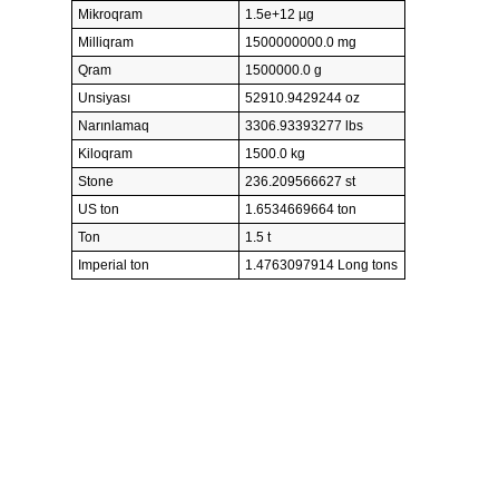
Mikroqram
1.5e+12 µg
Milliqram
1500000000.0 mg
Qram
1500000.0 g
Unsiyası
52910.9429244 oz
Narınlamaq
3306.93393277 lbs
Kiloqram
1500.0 kg
Stone
236.209566627 st
US ton
1.6534669664 ton
Ton
1.5 t
Imperial ton
1.4763097914 Long tons