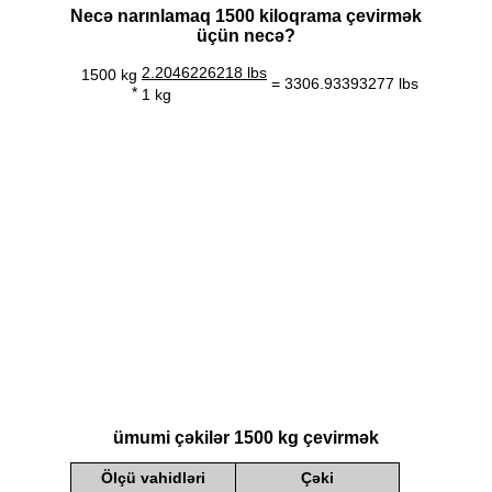
Necə narınlamaq 1500 kiloqrama çevirmək
üçün necə?
2.2046226218 lbs
1500 kg
= 3306.93393277 lbs
*
1 kg
ümumi çəkilər 1500 kg çevirmək
Ölçü vahidləri
Çəki