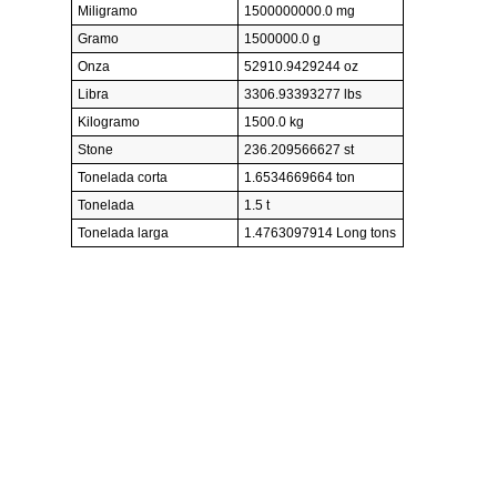
Miligramo
1500000000.0 mg
Gramo
1500000.0 g
Onza
52910.9429244 oz
Libra
3306.93393277 lbs
Kilogramo
1500.0 kg
Stone
236.209566627 st
Tonelada corta
1.6534669664 ton
Tonelada
1.5 t
Tonelada larga
1.4763097914 Long tons