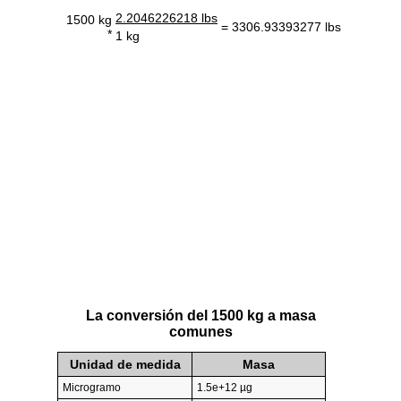
2.2046226218 lbs
1500 kg
= 3306.93393277 lbs
*
1 kg
La conversión del 1500 kg a masa
comunes
Unidad de medida
Masa
Microgramo
1.5e+12 µg