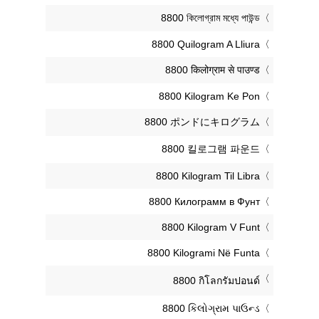
‎8800 কিলোগ্রাম মধ্যে পাউন্ড
‎8800 Quilogram A Lliura
‎8800 किलोग्राम से पाउण्ड
‎8800 Kilogram Ke Pon
‎8800 ポンドにキログラム
‎8800 킬로그램 파운드
‎8800 Kilogram Til Libra
‎8800 Килограмм в Фунт
‎8800 Kilogram V Funt
‎8800 Kilogrami Në Funta
‎8800 กิโลกรัมปอนด์
‎8800 કિલોગ્રામ પાઉન્ડ