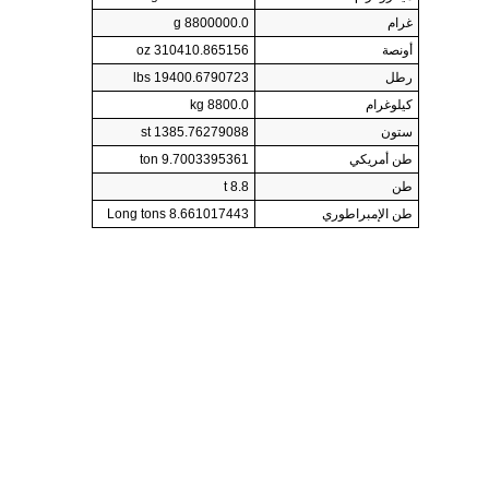
غرام
8800000.0 g
أونصة
310410.865156 oz
رطل
19400.6790723 lbs
كيلوغرام
8800.0 kg
ستون
1385.76279088 st
طن أمريكي
9.7003395361 ton
طن
8.8 t
طن الإمبراطوري
8.661017443 Long tons