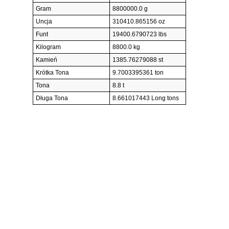
Gram
8800000.0 g
Uncja
310410.865156 oz
Funt
19400.6790723 lbs
Kilogram
8800.0 kg
Kamień
1385.76279088 st
Krótka Tona
9.7003395361 ton
Tona
8.8 t
Długa Tona
8.661017443 Long tons