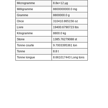
Microgramme
8.8e+12 µg
Milligramme
8800000000.0 mg
Gramme
8800000.0 g
Once
310410.865156 oz
Livre
19400.6790723 lbs
Kilogramme
8800.0 kg
Stone
1385.76279088 st
Tonne courte
9.7003395361 ton
Tonne
8.8 t
Tonne longue
8.661017443 Long tons