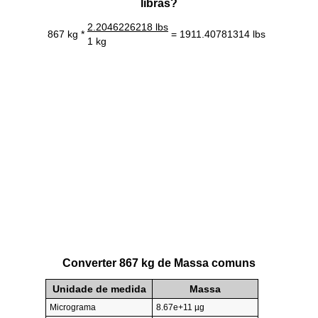
libras?
2.2046226218 lbs
867 kg *
= 1911.40781314 lbs
1 kg
Converter 867 kg de Massa comuns
Unidade de medida
Massa
Micrograma
8.67e+11 µg