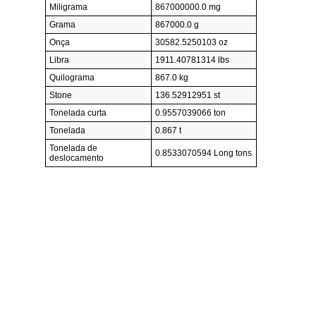
Miligrama
867000000.0 mg
Grama
867000.0 g
Onça
30582.5250103 oz
Libra
1911.40781314 lbs
Quilograma
867.0 kg
Stone
136.52912951 st
Tonelada curta
0.9557039066 ton
Tonelada
0.867 t
Tonelada de
0.8533070594 Long tons
deslocamento