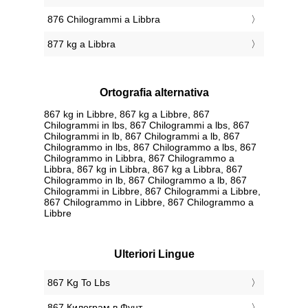
876 Chilogrammi a Libbra
877 kg a Libbra
Ortografia alternativa
867 kg in Libbre, 867 kg a Libbre, 867
Chilogrammi in lbs, 867 Chilogrammi a lbs, 867
Chilogrammi in lb, 867 Chilogrammi a lb, 867
Chilogrammo in lbs, 867 Chilogrammo a lbs, 867
Chilogrammo in Libbra, 867 Chilogrammo a
Libbra, 867 kg in Libbra, 867 kg a Libbra, 867
Chilogrammo in lb, 867 Chilogrammo a lb, 867
Chilogrammi in Libbre, 867 Chilogrammi a Libbre,
867 Chilogrammo in Libbre, 867 Chilogrammo a
Libbre
Ulteriori Lingue
‎867 Kg To Lbs
‎867 Килограм в Фунт