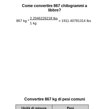
Come convertire 867 chilogrammi a
libbre?
2.2046226218 lbs
867 kg *
= 1911.40781314 lbs
1 kg
Convertire 867 kg di pesi comuni
Unità di misura
Pesi