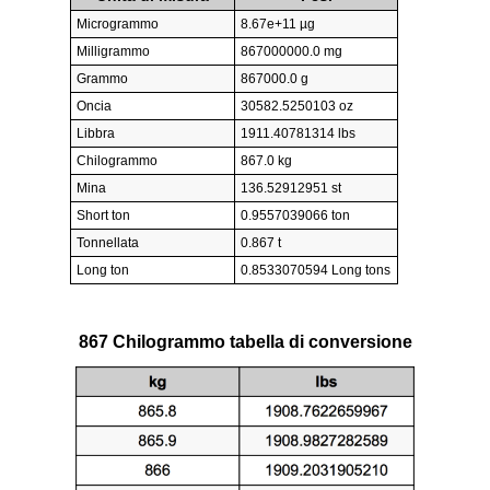
Microgrammo
8.67e+11 µg
Milligrammo
867000000.0 mg
Grammo
867000.0 g
Oncia
30582.5250103 oz
Libbra
1911.40781314 lbs
Chilogrammo
867.0 kg
Mina
136.52912951 st
Short ton
0.9557039066 ton
Tonnellata
0.867 t
Long ton
0.8533070594 Long tons
867 Chilogrammo tabella di conversione