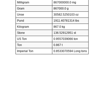
Milligram
867000000.0 mg
Gram
867000.0 g
Unse
30582.5250103 oz
Pund
1911.40781314 lbs
Kilogram
867.0 kg
Stone
136.52912951 st
US Ton
0.9557039066 ton
Ton
0.867 t
Imperial Ton
0.8533070594 Long tons