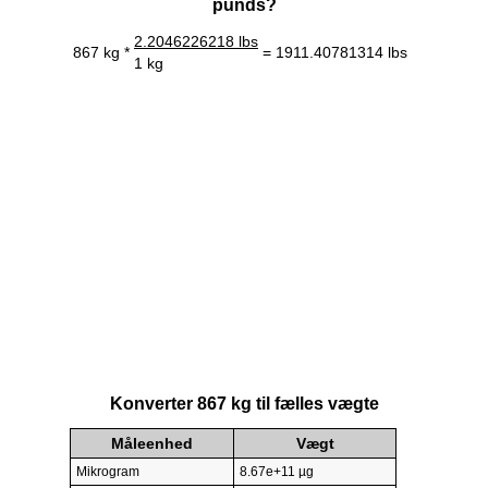
punds?
2.2046226218 lbs
867 kg *
= 1911.40781314 lbs
1 kg
Konverter 867 kg til fælles vægte
Måleenhed
Vægt
Mikrogram
8.67e+11 µg