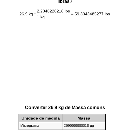
libras?
2.2046226218 lbs
26.9 kg *
= 59.3043485277 lbs
1 kg
Converter 26.9 kg de Massa comuns
Unidade de medida
Massa
Micrograma
26900000000.0 µg