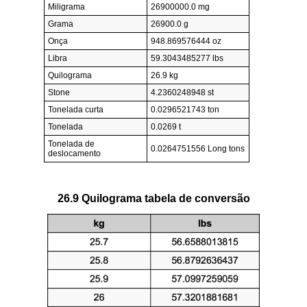
Miligrama
26900000.0 mg
Grama
26900.0 g
Onça
948.869576444 oz
Libra
59.3043485277 lbs
Quilograma
26.9 kg
Stone
4.2360248948 st
Tonelada curta
0.0296521743 ton
Tonelada
0.0269 t
Tonelada de
0.0264751556 Long tons
deslocamento
26.9 Quilograma tabela de conversão