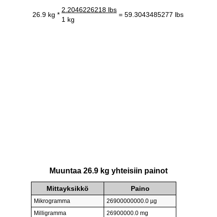
2.2046226218 lbs
26.9 kg *
= 59.3043485277 lbs
1 kg
Muuntaa 26.9 kg yhteisiin painot
Mittayksikkö
Paino
Mikrogramma
26900000000.0 µg
Milligramma
26900000.0 mg