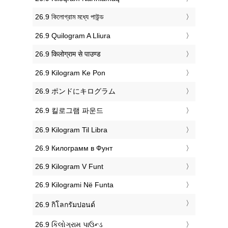
‎26.9 কিলোগ্রাম মধ্যে পাউন্ড
‎26.9 Quilogram A Lliura
‎26.9 किलोग्राम से पाउण्ड
‎26.9 Kilogram Ke Pon
‎26.9 ポンドにキログラム
‎26.9 킬로그램 파운드
‎26.9 Kilogram Til Libra
‎26.9 Килограмм в Фунт
‎26.9 Kilogram V Funt
‎26.9 Kilogrami Në Funta
‎26.9 กิโลกรัมปอนด์
‎26.9 કિલોગ્રામ પાઉન્ડ