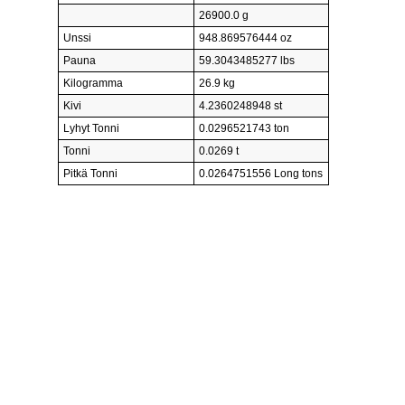
26900.0 g
Unssi
948.869576444 oz
Pauna
59.3043485277 lbs
Kilogramma
26.9 kg
Kivi
4.2360248948 st
Lyhyt Tonni
0.0296521743 ton
Tonni
0.0269 t
Pitkä Tonni
0.0264751556 Long tons