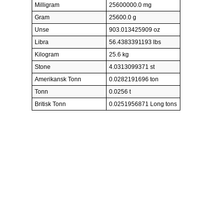
Milligram
25600000.0 mg
Gram
25600.0 g
Unse
903.013425909 oz
Libra
56.4383391193 lbs
Kilogram
25.6 kg
Stone
4.0313099371 st
Amerikansk Tonn
0.0282191696 ton
Tonn
0.0256 t
Britisk Tonn
0.0251956871 Long tons