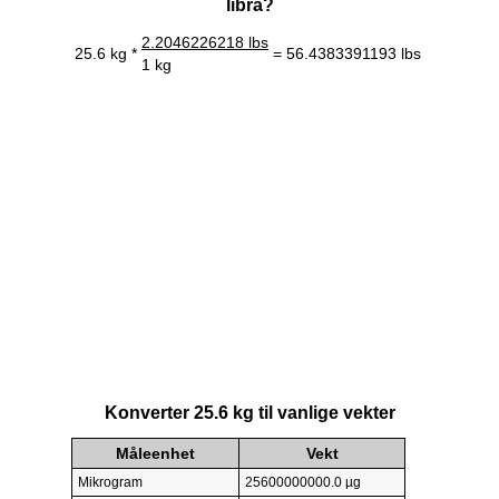
libra?
2.2046226218 lbs
25.6 kg *
= 56.4383391193 lbs
1 kg
Konverter 25.6 kg til vanlige vekter
Måleenhet
Vekt
Mikrogram
25600000000.0 µg