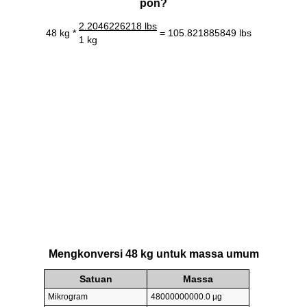
pon?
2.2046226218 lbs
48 kg *
= 105.821885849 lbs
1 kg
Mengkonversi 48 kg untuk massa umum
Satuan
Massa
Mikrogram
48000000000.0 µg