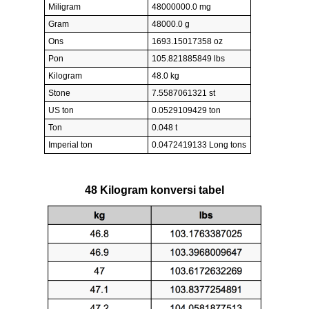
Miligram
48000000.0 mg
Gram
48000.0 g
Ons
1693.15017358 oz
Pon
105.821885849 lbs
Kilogram
48.0 kg
Stone
7.5587061321 st
US ton
0.0529109429 ton
Ton
0.048 t
Imperial ton
0.0472419133 Long tons
48 Kilogram konversi tabel