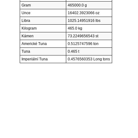
Gram
465000.0 g
Unce
16402.3923066 oz
Libra
1025.14951916 lbs
Kilogram
465.0 kg
Kámen
73.2249656543 st
Americké Tuna
0.5125747596 ton
Tuna
0.465 t
Imperiální Tuna
0.4576560353 Long tons