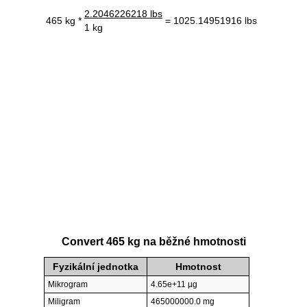
2.2046226218 lbs
465 kg *
= 1025.14951916 lbs
1 kg
Convert 465 kg na běžné hmotnosti
Fyzikální jednotka
Hmotnost
Mikrogram
4.65e+11 µg
Miligram
465000000.0 mg