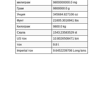
милиграм
9800000000.0 mg
Грам
9800000.0 g
Унция
345684.827106 oz
Фунт
21605.3016941 lbs
Килограм
9800.0 kg
Скала
1543.23583529 st
US тон
10.8026508471 ton
тон
9.8 t
Imperial тон
9.6452239706 Long tons