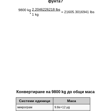
фунтa?
2.2046226218 lbs
9800 kg
= 21605.3016941 lbs
*
1 kg
Конвертиране на 9800 kg до общи маса
Системи единици
Маса
микрограм
9.8e+12 µg