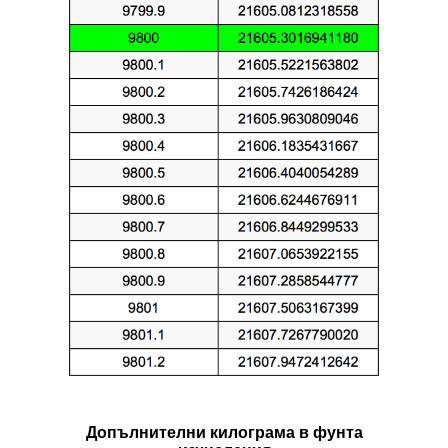
Допълнителни килограмa в фунтa