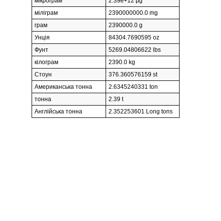
мікрограм
2.39e+12 µg
міліграм
2390000000.0 mg
грам
2390000.0 g
Унція
84304.7690595 oz
Фунт
5269.04806622 lbs
кілограм
2390.0 kg
Стоун
376.360576159 st
Американська тонна
2.6345240331 ton
тонна
2.39 t
Англійська тонна
2.352253601 Long tons