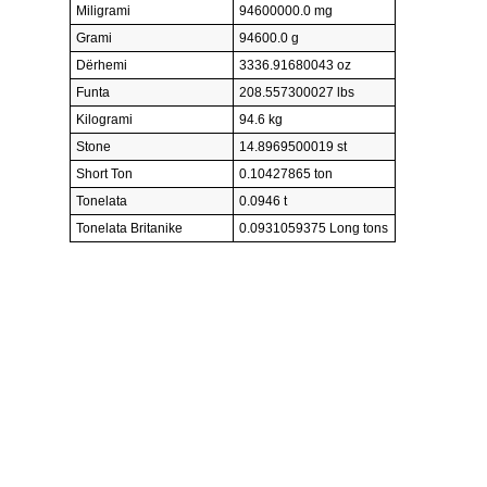
Miligrami
94600000.0 mg
Grami
94600.0 g
Dërhemi
3336.91680043 oz
Funta
208.557300027 lbs
Kilogrami
94.6 kg
Stone
14.8969500019 st
Short Ton
0.10427865 ton
Tonelata
0.0946 t
Tonelata Britanike
0.0931059375 Long tons