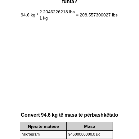
funta?
2.2046226218 lbs
94.6 kg *
= 208.557300027 lbs
1 kg
Convert 94.6 kg të masa të përbashkëtato
Njësitë matëse
Masa
Mikrogrami
94600000000.0 µg