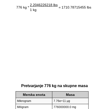
2.2046226218 lbs
776 kg *
= 1710.78715455 lbs
1 kg
Pretvarjanje 776 kg na skupne masa
Merska enota
Masa
Mikrogram
7.76e+11 µg
Miligram
776000000.0 mg