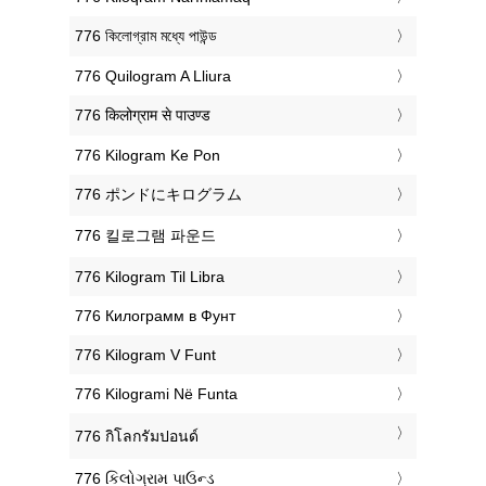
‎776 কিলোগ্রাম মধ্যে পাউন্ড
‎776 Quilogram A Lliura
‎776 किलोग्राम से पाउण्ड
‎776 Kilogram Ke Pon
‎776 ポンドにキログラム
‎776 킬로그램 파운드
‎776 Kilogram Til Libra
‎776 Килограмм в Фунт
‎776 Kilogram V Funt
‎776 Kilogrami Në Funta
‎776 กิโลกรัมปอนด์
‎776 કિલોગ્રામ પાઉન્ડ