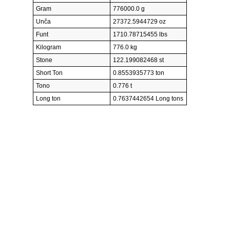
Gram
776000.0 g
Unča
27372.5944729 oz
Funt
1710.78715455 lbs
Kilogram
776.0 kg
Stone
122.199082468 st
Short Ton
0.8553935773 ton
Tono
0.776 t
Long ton
0.7637442654 Long tons