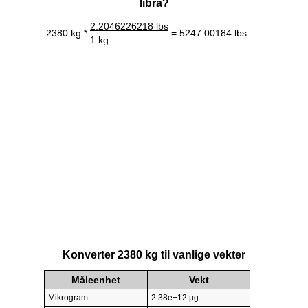
libra?
2.2046226218 lbs
2380 kg *
= 5247.00184 lbs
1 kg
Konverter 2380 kg til vanlige vekter
Måleenhet
Vekt
Mikrogram
2.38e+12 µg