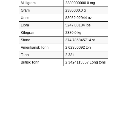
Milligram
2380000000.0 mg
Gram
2380000.0 g
Unse
83952.02944 oz
Libra
5247.00184 lbs
Kilogram
2380.0 kg
Stone
374.785845714 st
Amerikansk Tonn
2.62350092 ton
Tonn
2.38 t
Britisk Tonn
2.3424115357 Long tons