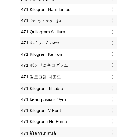
‎471 Kiloqram Narınlamaq
‎471 কিলোগ্রাম মধ্যে পাউন্ড
‎471 Quilogram A Lliura
‎471 किलोग्राम से पाउण्ड
‎471 Kilogram Ke Pon
‎471 ポンドにキログラム
‎471 킬로그램 파운드
‎471 Kilogram Til Libra
‎471 Килограмм в Фунт
‎471 Kilogram V Funt
‎471 Kilogrami Në Funta
‎471 กิโลกรัมปอนด์