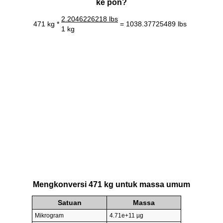
ke pon?
2.2046226218 lbs
471 kg *
= 1038.37725489 lbs
1 kg
Mengkonversi 471 kg untuk massa umum
Satuan
Massa
Mikrogram
4.71e+11 µg