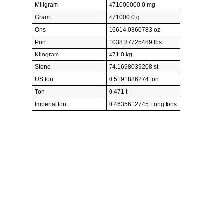
Miligram
471000000.0 mg
Gram
471000.0 g
Ons
16614.0360783 oz
Pon
1038.37725489 lbs
Kilogram
471.0 kg
Stone
74.1698039208 st
US ton
0.5191886274 ton
Ton
0.471 t
Imperial ton
0.4635612745 Long tons