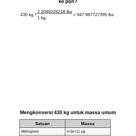
ke pon?
2.2046226218 lbs
430 kg *
= 947.987727395 lbs
1 kg
Mengkonversi 430 kg untuk massa umum
Satuan
Massa
Mikrogram
4.3e+11 µg