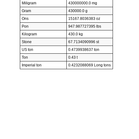
Miligram
430000000.0 mg
Gram
430000.0 g
Ons
15167.8036383 oz
Pon
947.987727395 lbs
Kilogram
430.0 kg
Stone
67.7134090996 st
US ton
0.4739938637 ton
Ton
0.43 t
Imperial ton
0.4232088069 Long tons