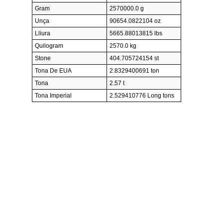
Gram
2570000.0 g
Unça
90654.0822104 oz
Lliura
5665.88013815 lbs
Quilogram
2570.0 kg
Stone
404.705724154 st
Tona De EUA
2.8329400691 ton
Tona
2.57 t
Tona Imperial
2.529410776 Long tons