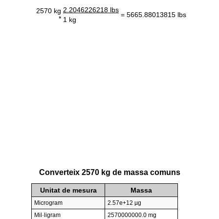
2.2046226218 lbs
2570 kg
= 5665.88013815 lbs
*
1 kg
Converteix 2570 kg de massa comuns
Unitat de mesura
Massa
Microgram
2.57e+12 µg
Mil·ligram
2570000000.0 mg