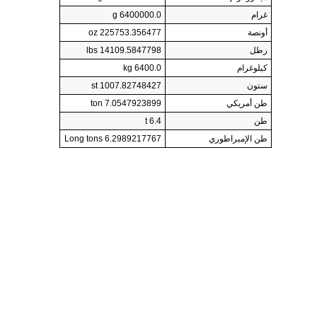
غرام
6400000.0 g
أونصة
225753.356477 oz
رطل
14109.5847798 lbs
كيلوغرام
6400.0 kg
ستون
1007.82748427 st
طن أمريكي
7.0547923899 ton
طن
6.4 t
طن الإمبراطوري
6.2989217767 Long tons