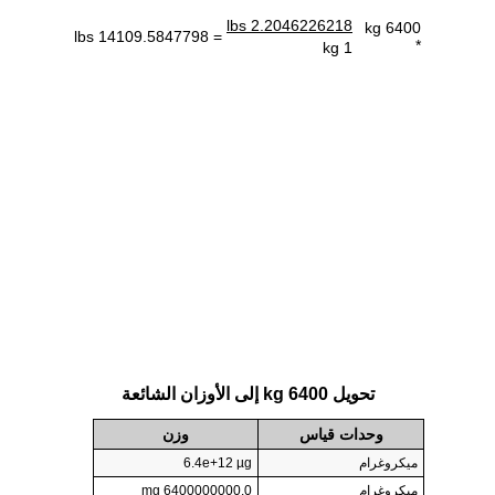
2.2046226218 lbs
6400 kg
= 14109.5847798 lbs
*
1 kg
تحويل 6400 kg إلى الأوزان الشائعة
وحدات قياس
وزن
ميكروغرام
6.4e+12 µg
ميكروغرام
6400000000.0 mg