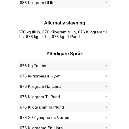
686 Kilogram till lb
Alternativ stavning
676 kg till lb, 676 Kilogram till lb, 676 Kilogram till
lbs, 676 kg till lbs, 676 kg till Pund
Ytterligare Språk
‎676 Kg To Lbs
‎676 Килограм в Фунт
‎676 Kilogram Na Libra
‎676 Kilogram Til Pund
‎676 Kilogramm In Pfund
‎676 Χιλιόγραμμο σε λίμπρα
‎676 Kilogramo En Libra