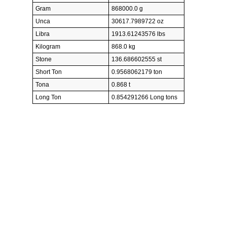
Gram
868000.0 g
Unca
30617.7989722 oz
Libra
1913.61243576 lbs
Kilogram
868.0 kg
Stone
136.686602555 st
Short Ton
0.9568062179 ton
Tona
0.868 t
Long Ton
0.854291266 Long tons