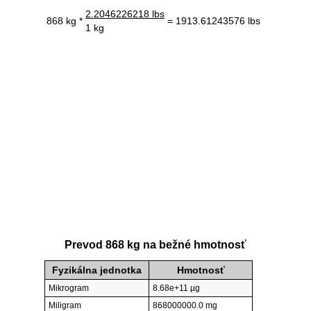
2.2046226218 lbs
868 kg *
= 1913.61243576 lbs
1 kg
Prevod 868 kg na bežné hmotnosť
Fyzikálna jednotka
Hmotnosť
Mikrogram
8.68e+11 µg
Miligram
868000000.0 mg