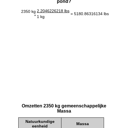
pond?
2.2046226218 lbs
2350 kg
= 5180.86316134 lbs
*
1 kg
Omzetten 2350 kg gemeenschappelijke
Massa
Natuurkundige
Massa
eenheid