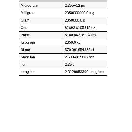
Microgram
2.35e+12 µg
Milligram
2350000000.0 mg
Gram
2350000.0 g
Ons
82893.8105815 oz
Pond
5180.86316134 lbs
Kilogram
2350.0 kg
Stone
370.061654382 st
Short ton
2.5904315807 ton
Ton
2.35 t
Long ton
2.3128853399 Long tons