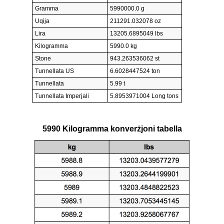
Gramma
5990000.0 g
Uqija
211291.032078 oz
Lira
13205.6895049 lbs
Kilogramma
5990.0 kg
Stone
943.263536062 st
Tunnellata US
6.6028447524 ton
Tunnellata
5.99 t
Tunnellata Imperjali
5.8953971004 Long tons
5990 Kilogramma konverżjoni tabella