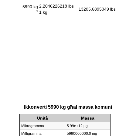
2.2046226218 lbs
5990 kg
= 13205.6895049 lbs
*
1 kg
Ikkonverti 5990 kg għal massa komuni
Unità
Massa
Mikrogramma
5.99e+12 µg
Milligramma
5990000000.0 mg