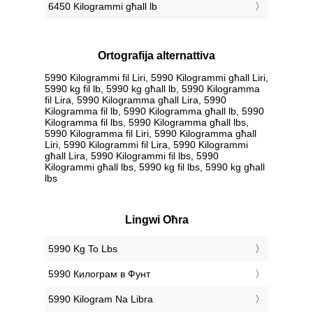
6450 Kilogrammi għall lb
Ortografija alternattiva
5990 Kilogrammi fil Liri, 5990 Kilogrammi għall Liri,
5990 kg fil lb, 5990 kg għall lb, 5990 Kilogramma
fil Lira, 5990 Kilogramma għall Lira, 5990
Kilogramma fil lb, 5990 Kilogramma għall lb, 5990
Kilogramma fil lbs, 5990 Kilogramma għall lbs,
5990 Kilogramma fil Liri, 5990 Kilogramma għall
Liri, 5990 Kilogrammi fil Lira, 5990 Kilogrammi
għall Lira, 5990 Kilogrammi fil lbs, 5990
Kilogrammi għall lbs, 5990 kg fil lbs, 5990 kg għall
lbs
Lingwi Oħra
‎5990 Kg To Lbs
‎5990 Килограм в Фунт
‎5990 Kilogram Na Libra