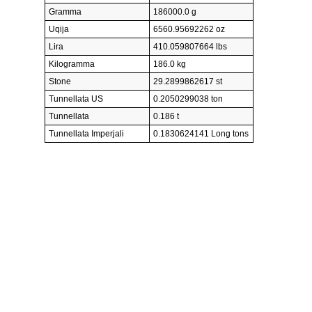
Gramma
186000.0 g
Uqija
6560.95692262 oz
Lira
410.059807664 lbs
Kilogramma
186.0 kg
Stone
29.2899862617 st
Tunnellata US
0.2050299038 ton
Tunnellata
0.186 t
Tunnellata Imperjali
0.1830624141 Long tons